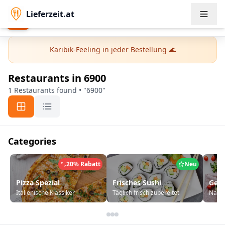
Lieferzeit.at
Lieferzeit.at App
Open
Order faster & exclusive offers
Karibik-Feeling in jeder Bestellung 🌊
Restaurants
in 6900
1 Restaurants found • "6900"
Categories
20% Rabatt
Neu
Pizza Spezial
Frisches Sushi
Ges
Italienische Klassiker
Täglich frisch zubereitet
Nahrh
Kategori bannerları. Ok tuşları ile gezinebilir, Enter veya Sp