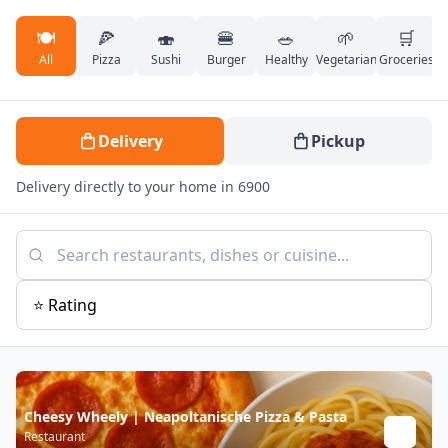
🍽️
🍕
🍣
🍔
🥗
🌱
🛒
All
Pizza
Sushi
Burger
Healthy
Vegetarian
Groceries
Delivery
Pickup
Delivery directly to your home in 6900
Cheesy Wheely | Neapoltanische Pizza & Pasta
Restaurant