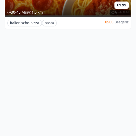
€1.99
30-45 Min
1.5 km
Symbolbild
6900
Bregenz
italienische-pizza
pasta