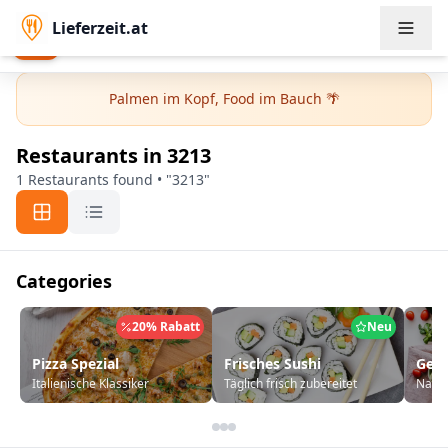
Lieferzeit.at
Lieferzeit.at App
Open
Order faster & exclusive offers
Palmen im Kopf, Food im Bauch 🌴
Restaurants
in 3213
1 Restaurants found • "3213"
Categories
20% Rabatt
Neu
Pizza Spezial
Frisches Sushi
Ges
Italienische Klassiker
Täglich frisch zubereitet
Nahrh
Kategori bannerları. Ok tuşları ile gezinebilir, Enter veya Sp