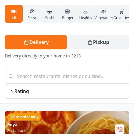
🍽️
🍕
🍣
🍔
🥗
🌱
🛒
All
Pizza
Sushi
Burger
Healthy
Vegetarian
Groceries
Delivery
Pickup
Delivery directly to your home in 3213
Pre-order only
Royal
Restaurant