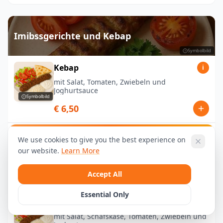
Imibssgerichte und Kebap
Symbolbild
Kebap
i
mit Salat, Tomaten, Zwiebeln und
Joghurtsauce
Symbolbild
€ 6,50
Dürüm
i
We use cookies to give you the best experience on
mit Salat, Tomaten, Zwiebeln und
our website.
Learn More
Joghurtsauce
Accept All
€ 7,00
Essential Only
Kebap (vegetarisch)
i
mit Salat, Schafskäse, Tomaten, Zwiebeln und