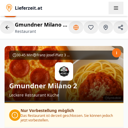
Lieferzeit.at
Lieferzeit.at App
Open
Order faster & exclusive offers
Gmundner Milano 2
| Gmunden
Restaurant
i
30-45 Min
Franz-Josef-Platz 3 4810 Gmunden
Gmundner Milano 2
Leckere Restaurant Küche
Symbolbild
Nur Vorbestellung möglich
Das Restaurant ist derzeit geschlossen. Sie können jedoch
jetzt vorbestellen.