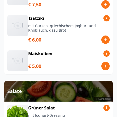
€ 7,50
Tzatziki
i
mit Gurken, griechischem Joghurt und
Knoblauch, dazu Brot
€ 6,00
Maiskolben
i
€ 5,00
Salate
Symbolbild
Grüner Salat
i
mit Joghurt-Dressing