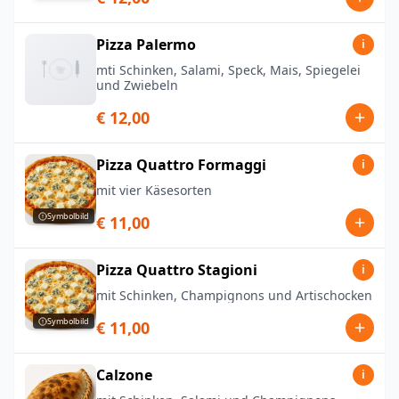
Pizza Palermo
i
mti Schinken, Salami, Speck, Mais, Spiegelei
und Zwiebeln
€ 12,00
Pizza Quattro Formaggi
i
mit vier Käsesorten
Symbolbild
€ 11,00
Pizza Quattro Stagioni
i
mit Schinken, Champignons und Artischocken
Symbolbild
€ 11,00
Calzone
i