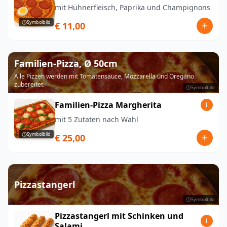
mit Hühnerfleisch, Paprika und Champignons
Symbolbild
€ 11,00
Familien-Pizza, Ø 50cm
Alle Pizzen werden mit Tomatensauce, Mozzarella und Oregano
zubereitet.
Symbolbild
Familien-Pizza Margherita
i
mit 5 Zutaten nach Wahl
Symbolbild
€ 25,00
Pizzastangerl
Symbolbild
Pizzastangerl mit Schinken und
i
Salami