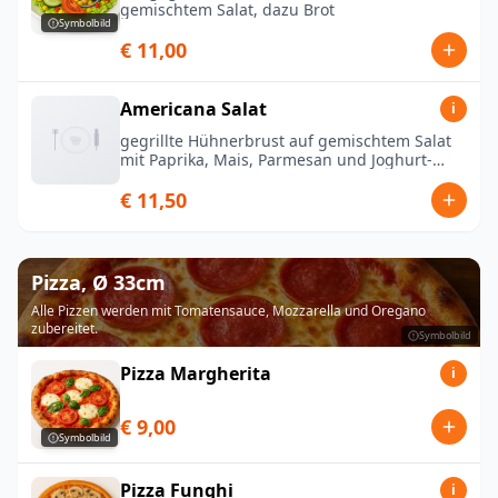
gemischtem Salat, dazu Brot
Symbolbild
€ 11,00
Americana Salat
i
gegrillte Hühnerbrust auf gemischtem Salat
mit Paprika, Mais, Parmesan und Joghurt-
Dressing, dazu Brot
€ 11,50
Pizza, Ø 33cm
Alle Pizzen werden mit Tomatensauce, Mozzarella und Oregano
zubereitet.
Symbolbild
Pizza Margherita
i
€ 9,00
Symbolbild
Pizza Funghi
i