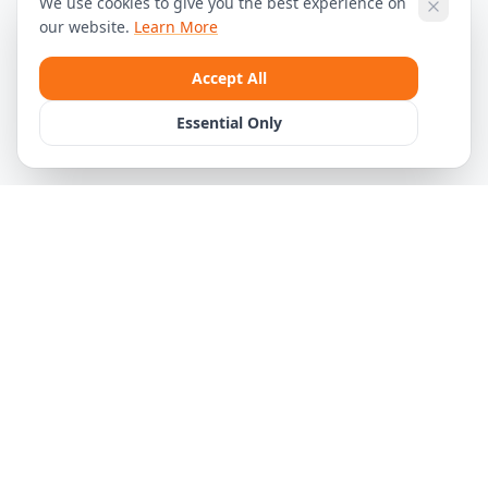
We use cookies to give you the best experience on
our website.
Learn More
Accept All
Essential Only
Preisgarantie zum Restaurantpreis
Keine versteckten Kosten – Transparenz garantiert
Mehr erfahren
Lieferzeit.at
Austria's leading platform for food delivery and more. Fast, reliable,
delicious.