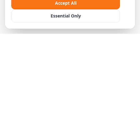
Accept All
Essential Only
Preisgarantie zum Restaurantpreis
Keine versteckten Kosten – Transparenz garantiert
Mehr erfahren
Lieferzeit.at
Austria's leading platform for food delivery and more. Fast, reliable,
delicious.
Burger Strasse 57, 4020 Linz
+43 732 282 603
info@essenservice.at